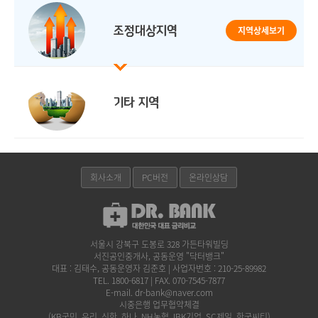
지역상세보기
회사소개
PC버전
온라인상담
서울시 강북구 도봉로 328 가든타워빌딩
서진공인중개사, 공동운영 "닥터뱅크"
대표 : 김태수, 공동운영자 김준호 | 사업자번호 : 210-25-89982
TEL. 1800-6817 | FAX. 070-7545-7877
E-mail. dr-bank@naver.com
시중은행 업무협약체결
(KB국민, 우리, 신한, 하나, NH농협, IBK기업, SC제일, 한국씨티)