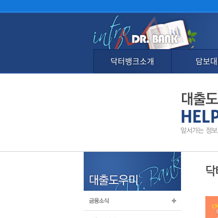
닥터뱅크소개
담보대
닥