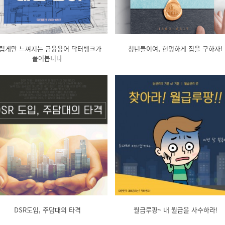
렵게만 느껴지는 금융용어 닥터뱅크가
청년들이여, 현명하게 집을 구하자!
풀어봅니다
DSR도입, 주담대의 타격
월급루팡~ 내 월급을 사수하라!