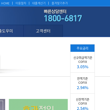
HOME
이용절차
대출계산기
즐겨찾기추가
출도우미
고객센터
주요금리
신규취급액기준
COFIX
3.05%
잔액기준
COFIX
2.94%
신잔액기준
COFIX
2.54%