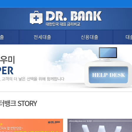
출
전세대출
신용대출
대
터뱅크 STORY