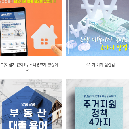
광고)어렵지 않아요, 닥터뱅크가 있잖아
6가지 이자 절감법
요