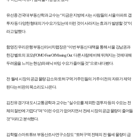
유선종 건국대 부동산학과 교수는 “지금은 지방에 사는 사람들의 서울 아파트 갭
투자 등 다양한 형태의 가수요가 있는데 이런 것이 사라지는 효과가 발생할 것”이
라고 말했다.
함영진 우리은행 부동산리서치랩장은 “이번 부동산 대책을 통해 서울 강남권과
한강 벨트의 포모(FOMO·Fear Of Missing Out: 다른 사람에 비해 뒤쳐지는 것에 대해
두려움을 느끼는 현상)와 패닉 바잉 수요가 줄어들 것”으로 내다봤다.
전·월세 시장의 공급 물량 감소와 토허구역 거주민들의 거주 이전의 자유가 제약
된다는 비판의 목소리도 나온다.
김진유 경기대 도시교통공학과 교수는 “실수요를 제외한 갭투자 등의 수요는 전
체의 절반에 가깝다”며 “이런 수요가 없어지면서 전세 시장의 공급 물량이 줄어들
것”이라고 분석했다.
김학렬 스마트튜브 부동산조사연구소장도 “토허구역 전체의 전·월세 물량이 급