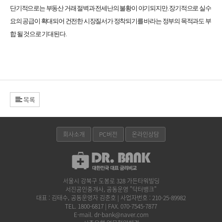
단기적으로는 부동산 거래 절벽과 전세난의 불황이 야기되지만. 장기적으로 실수
요의 공급이 확대되어 건전한 시장질서가 정착되기를 바라는 정부의 목적과도 부
합 될 것으로 기대된다.
목록
회사소개
PC버전
온라인상담
서울시 강북구 도봉로 328 가든타워빌딩
서진공인중개사, 공동운영 "닥터뱅크"
대표 : 김태수, 공동운영자 김준호 | 사업자번호 : 210-25-89982
TEL. 1800-6817 | FAX. 070-7545-7877
E-mail. dr-bank@naver.com